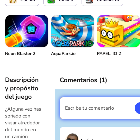
Arranque el motor
Acoplamiento del remolque
Freno de estacionamiento
Neon Blaster 2
AquaPark.io
PAPEL. IO 2
Descripción
Comentarios (
1
)
y propósito
del juego
Escribe tu comentario
¿Alguna vez has
Soy un chico
soñado con
viajar alrededor
del mundo en
un camión