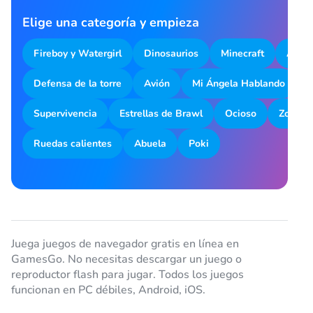
Elige una categoría y empieza
Fireboy y Watergirl
Dinosaurios
Minecraft
Aparc
Defensa de la torre
Avión
Mi Ángela Hablando
M
Supervivencia
Estrellas de Brawl
Ocioso
Zombot
Ruedas calientes
Abuela
Poki
Juega juegos de navegador gratis en línea en
GamesGo. No necesitas descargar un juego o
reproductor flash para jugar. Todos los juegos
funcionan en PC débiles, Android, iOS.