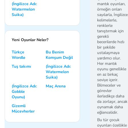
(İngilizce Adı:
mantık oyunları,
Watermelon
örneğin onları
Suika)
sayılarla, İngilizce
kelimelerle,
renklerle
tanıştırmak için
gerekli
Yeni Oyunlar Neler?
becerilerde hızlı
bir şekilde
Türkçe
Bu Benim
ustalaşmaya
Wordle
Komşum Değil
yardımcı olur.
Her mantık
Tuş takımı
(İngilizce Adı:
oyunu genellikle
Watermelon
en az birkaç
Suika)
seviye içerir.
Bilmeceler ve
(İngilizce Adı:
Maç Arena
görevler
Gobble
ilerledikçe daha
Oyunu)
da zorlaşır, ancak
Gizemli
oynamak daha
Mücevherler
eğlencelidir.
Bu tür çocuk
oyunları özellikle