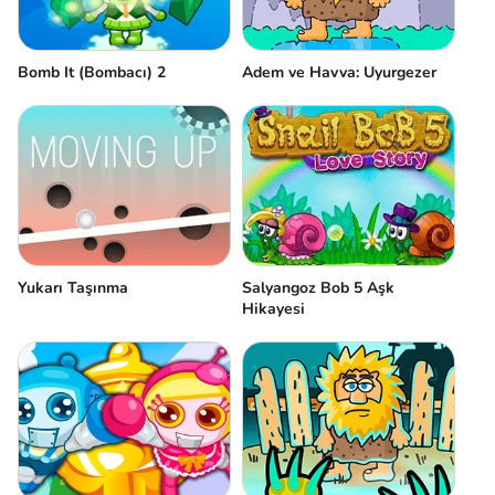
Bomb It (Bombacı) 2
Adem ve Havva: Uyurgezer
Yukarı Taşınma
Salyangoz Bob 5 Aşk
Hikayesi