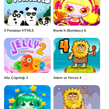
3 Pandalar HTML5
Bomb It (Bombacı) 6
Jöle Çılgınlığı 2
Adem ve Havva 4