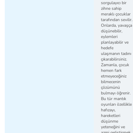
sorgulayıcı bir
zihne sahip
meraklı çocuklar
tarafından sevilir.
Onlarda, yavaşça
düşünebilir,
eylemleri
planlayabilir ve
hedefe
ulaşmanın tadını
çıkarabilirsiniz.
Zamanla, çocuk
hemen fark
etmeyeceğiniz
bilmecenin
çözümünü
bulmayı öğrenir.
Bu tür mantık
oyunları özellikle
hafızayı,
hareketleri
düşünme
yeteneğini ve
azmi geliştirmek