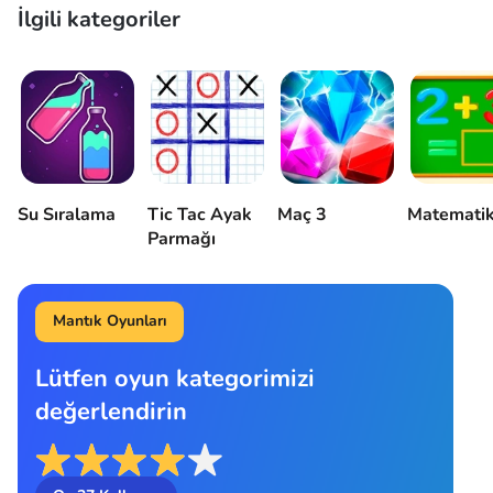
İlgili kategoriler
Su Sıralama
Tic Tac Ayak
Maç 3
Matemati
Parmağı
Mantık Oyunları
Lütfen oyun kategorimizi
değerlendirin