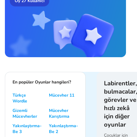
Oy
27
Kullanıcı
En popüler Oyunlar hangileri?
Labirentler,
bulmacalar
Türkçe
Mücevher 11
görevler ve
Wordle
hızlı zekâ
Gizemli
Mücevher
için diğer
Mücevherler
Karıştırma
oyunlar
Yakınlaştırma-
Yakınlaştırma-
Be 3
Be 2
Çocuklar için