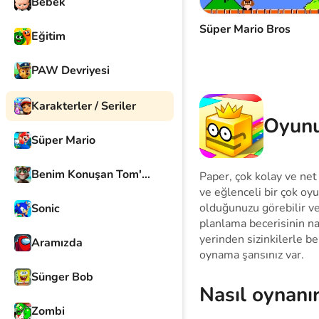
Bebek
Süper Mario Bros
Eğitim
PAW Devriyesi
Karakterler / Seriler
Oyunu
Süper Mario
Benim Konuşan Tom'um
Paper, çok kolay ve net
ve eğlenceli bir çok oy
olduğunuzu görebilir ve 
Sonic
planlama becerisinin na
yerinden sizinkilerle be
Aramızda
oynama şansınız var.
Sünger Bob
Nasıl oynanı
Zombi