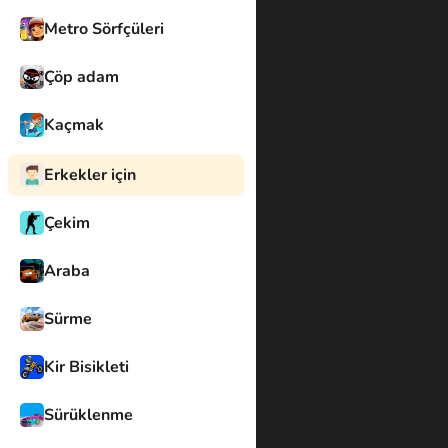
Metro Sörfçüleri
Çöp adam
Kaçmak
Erkekler için
Çekim
Araba
Sürme
Kir Bisikleti
Sürüklenme