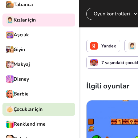
Tabanca
Oyun kontrolleri
Kızlar için
Aşçılık
Hareket
Yandex
Giyin
7 yaşındaki çocuk
Makyaj
Disney
İlgili oyunlar
Barbie
Çocuklar için
Renklendirme