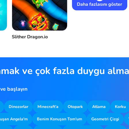
Daha fazlasını göster
Slither Dragon.io
amak ve çok fazla duygu almak
 ve başlayın
Dinozorlar
Minecraft'a
Otopark
Atlama
Korku
uşan Angela'm
Benim Konuşan Tom'um
Geometri Çizgi