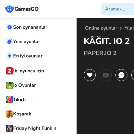
GamesGO
Son oynananlar
Online oyunlar
Yıla
KÂĞIT. IO 2
Yeni oyunlar
PAPER.IO 2
En iyi oyunlar
İki oyuncu için
io Oyunlar
Tıkırtı
Koşarak
Friday Night Funkin