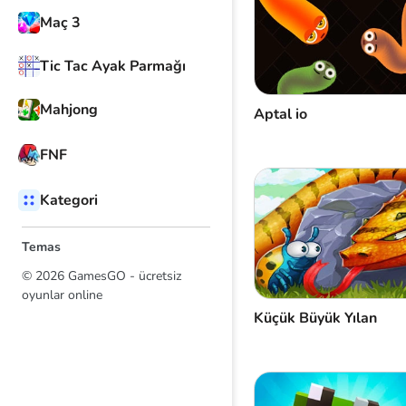
Maç 3
Tic Tac Ayak Parmağı
Mahjong
Aptal io
FNF
Kategori
Temas
© 2026 GamesGO - ücretsiz
oyunlar online
Küçük Büyük Yılan