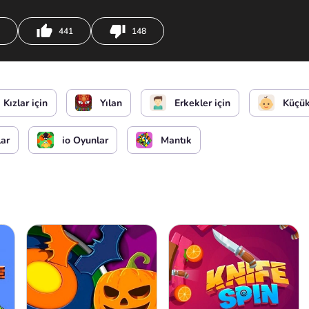
441
148
Kızlar için
Yılan
Erkekler için
Küçük
lar
io Oyunlar
Mantık