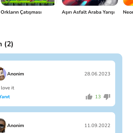
Orkların Çatışması
Aşırı Asfalt Araba Yarışı
Neon
 (
2
)
Anonim
28.06.2023
love it
Yanıt
13
Ben erkeğim
Ben kızım
Anonim
11.09.2022