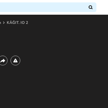
n
KÂĞIT. IO 2