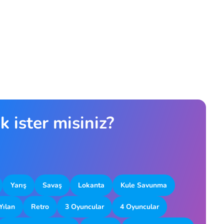
 ister misiniz?
Yarış
Savaş
Lokanta
Kule Savunma
Yılan
Retro
3 Oyuncular
4 Oyuncular