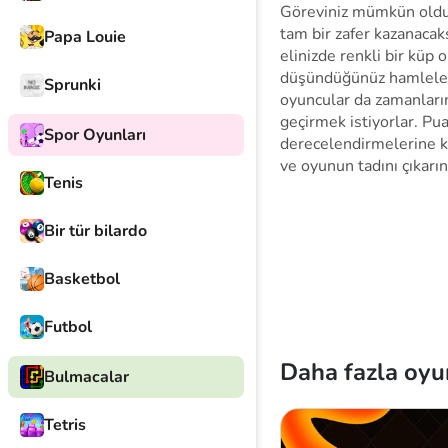
Göreviniz mümkün olduğ
tam bir zafer kazanacaks
Papa Louie
elinizde renkli bir küp 
düşündüğünüz hamleler 
Sprunki
oyuncular da zamanların
geçirmek istiyorlar. Pua
Spor Oyunları
derecelendirmelerine ka
ve oyunun tadını çıkarın
Tenis
Bir tür bilardo
Basketbol
Futbol
Daha fazla oyu
Bulmacalar
Tetris