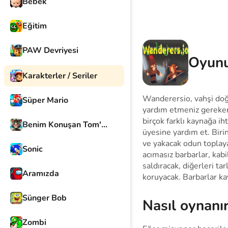
Bebek
Eğitim
PAW Devriyesi
Oyunu
Karakterler / Seriler
Wanderersio, vahşi doğ
Süper Mario
yardım etmeniz gereken
birçok farklı kaynağa ih
Benim Konuşan Tom'um
üyesine yardım et. Birini
ve yakacak odun toplayab
Sonic
acımasız barbarlar, kabil
saldıracak, diğerleri ta
Aramızda
koruyacak. Barbarlar ka
Sünger Bob
Nasıl oynanı
Zombi