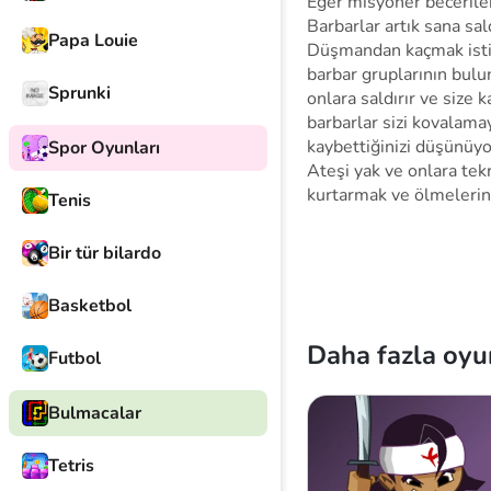
Eğer misyoner beceriler
Barbarlar artık sana sal
Papa Louie
Düşmandan kaçmak istiyo
barbar gruplarının bulu
Sprunki
onlara saldırır ve size 
barbarlar sizi kovalama
kaybettiğinizi düşünüyo
Spor Oyunları
Ateşi yak ve onlara tekr
kurtarmak ve ölmelerin
Tenis
Bir tür bilardo
Basketbol
Daha fazla oyu
Futbol
Bulmacalar
Tetris