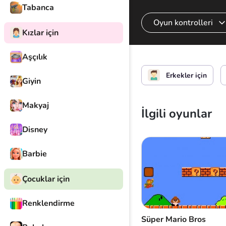
Tabanca
Oyun kontrolleri
Kızlar için
Aşçılık
Eylem
Erkekler için
Giyin
Makyaj
İlgili oyunlar
Disney
Barbie
Çocuklar için
Renklendirme
Süper Mario Bros