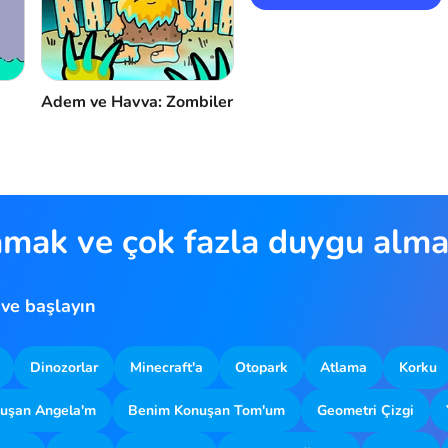
Adem ve Havva: Zombiler
amak ve çok fazla duygu almak
 ve başlayın
Dinozorlar
Minecraft'a
Otopark
Atlama
Korku
uşan Angela'm
Benim Konuşan Tom'um
Geometri Çizgi