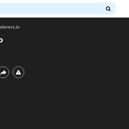
derers.io
o