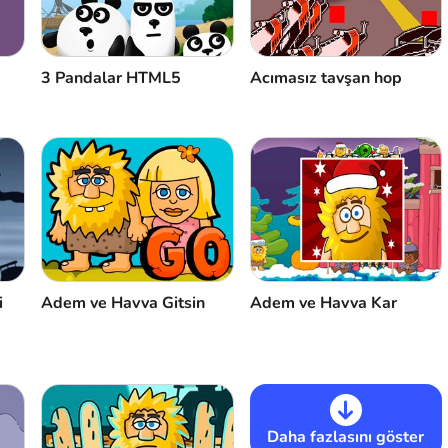
3 Pandalar HTML5
Acımasız tavşan hop
i
Adem ve Havva Gitsin
Adem ve Havva Kar
Daha fazlasını göster