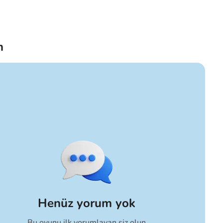
m
Henüz yorum yok
Bu oyunu ilk yorumlayan siz olun