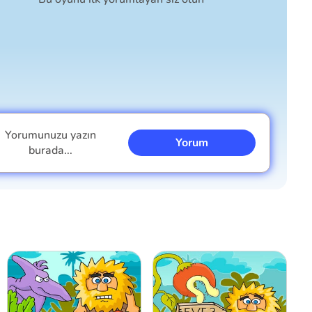
Yorumunuzu yazın
Yorum
burada...
Ben erkeğim
Ben kızım