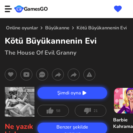
GamesGO
Online oyunlar
Büyükanne
Kötü Büyükannenin Evi
Kötü Büyükannenin Evi
The House Of Evil Granny
Şimdi oyna
58
21
Barbie
Ne yazık
Kahrama
Benzer şekilde
Sorunu