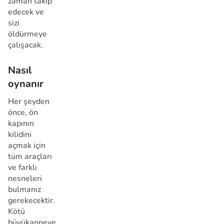
zaman takip
edecek ve
sizi
öldürmeye
çalışacak.
Nasıl
oynanır
Her şeyden
önce, ön
kapının
kilidini
açmak için
tüm araçları
ve farklı
nesneleri
bulmanız
gerekecektir.
Kötü
büyükanneye