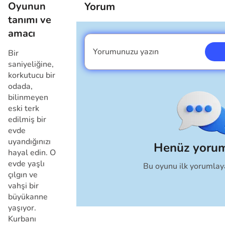
Oyunun
Yorum
00:00
/
00:00
tanımı ve
amacı
Yorumunuzu yazın
Bir
Ben erkeğim
saniyeliğine,
korkutucu bir
odada,
bilinmeyen
eski terk
edilmiş bir
evde
uyandığınızı
Henüz yoru
hayal edin. O
evde yaşlı
Bu oyunu ilk yorumlay
İptal
çılgın ve
vahşi bir
büyükanne
yaşıyor.
Kurbanı