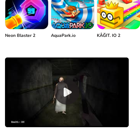
Yandan görünüm
Nesnelerle etkileşim
Koşmak
Çömelmek
Neon Blaster 2
AquaPark.io
KÂĞIT. IO 2
Atlamak