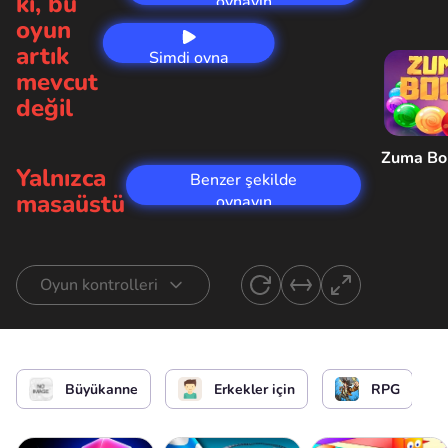
ki, bu
oynayın
oyun
artık
Şimdi oyna
mevcut
değil
Zuma B
Yalnızca
Benzer şekilde
masaüstü
oynayın
Oyun kontrolleri
Gitmek
Hücum
Büyükanne
Erkekler için
RPG
Duraklat, imleci göster