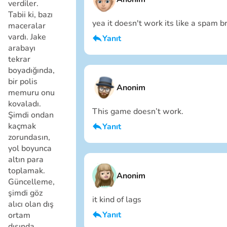
verdiler.
Tabii ki, bazı
yea it doesn't work its like a spam b
maceralar
vardı. Jake
Yanıt
arabayı
Ben erkeğim
tekrar
İptal
boyadığında,
bir polis
Anonim
memuru onu
kovaladı.
This game doesn’t work.
Şimdi ondan
kaçmak
Yanıt
zorundasın,
Ben erkeğim
yol boyunca
altın para
İptal
toplamak.
Anonim
Güncelleme,
şimdi göz
it kind of lags
alıcı olan dış
Yanıt
ortam
dışında