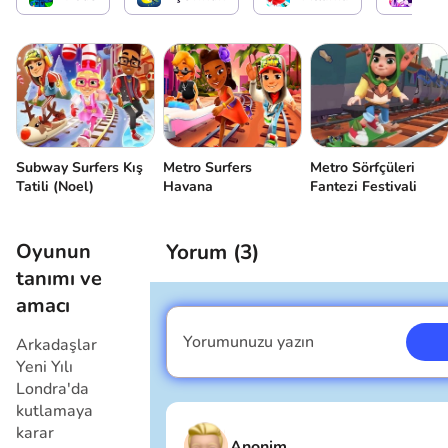
Subway Surfers Kış
Metro Surfers
Metro Sörfçüleri
Tatili (Noel)
Havana
Fantezi Festivali
Oyunun
Yorum (
3
)
tanımı ve
amacı
Yorumunuzu yazın
Arkadaşlar
Ben erkeğim
Yeni Yılı
Londra'da
kutlamaya
karar
Anonim