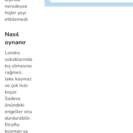
Ben erkeğim
neredeyse
hiçbir şeyi
İptal
etkilemedi.
Nasıl
oynanır
Londra
sokaklarında
kış olmasına
İptal
rağmen,
Jake kaymaz
ve çok hızlı
koşar.
Sadece
önündeki
engeller onu
durdurabilir.
Etrafta
koşman ya