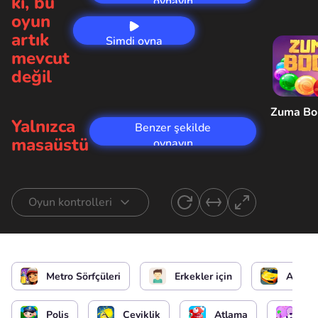
ki, bu
oynayın
oyun
artık
Şimdi oyna
mevcut
değil
Zuma B
Yalnızca
Benzer şekilde
masaüstü
oynayın
Oyun kontrolleri
Kontrol Sörfçüsü
veya
Metro Sörfçüleri
Erkekler için
Araç
Paten kullanın
Polis
Çeviklik
Atlama
Spo