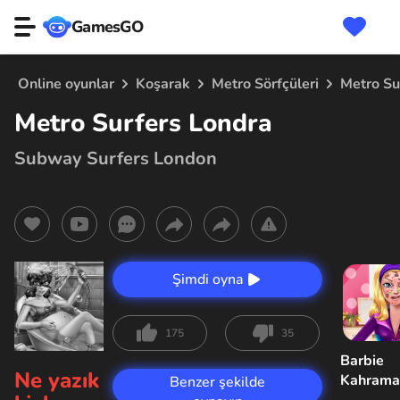
GamesGO
Online oyunlar
Koşarak
Metro Sörfçüleri
Metro Su
Metro Surfers Londra
Subway Surfers London
Şimdi oyna
175
35
Barbie
Ne yazık
Kahrama
Benzer şekilde
Sorunu