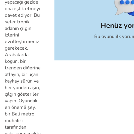
yapacağı gezide
ona eşlik etmeye
davet ediyor. Bu
sefer tropik
Henüz yo
adanın çılgın
izlerini
Bu oyunu ilk yoru
İptal
evcilleştirmeniz
gerekecek.
Arabalarda
koşun, bir
trenden diğerine
atlayın, bir uçan
kaykay sürün ve
her yönden aşırı,
çılgın gösteriler
yapın. Oyundaki
en önemli şey,
bir Bali metro
muhafızı
tarafından
yakalanmamaktır.