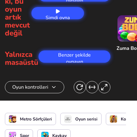
ki, bu
oynayın
oyun
artık
Şimdi oyna
mevcut
değil
Zuma B
Yalnızca
Benzer şekilde
masaüstü
oynayın
Oyun kontrolleri
Sörfçü kontrolü
veya
veya
Metro Sörfçüleri
Oyun serisi
Koşarak
Bir uçan kaykay edinin
Spor
Kaykay