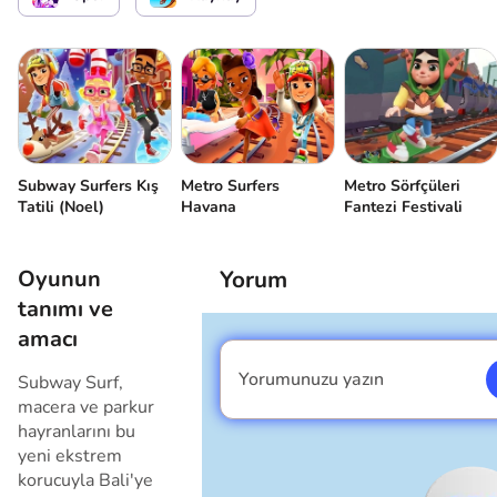
Menü/Duraklat
Subway Surfers Kış
Metro Surfers
Metro Sörfçüleri
Tatili (Noel)
Havana
Fantezi Festivali
Oyunun
Yorum
tanımı ve
amacı
Yorumunuzu yazın
Subway Surf,
Ben erkeğim
macera ve parkur
hayranlarını bu
yeni ekstrem
korucuyla Bali'ye