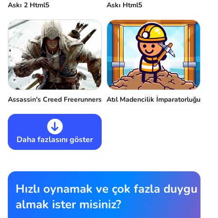
Askı 2 Html5
Askı Html5
Assassin's Creed Freerunners
Atıl Madencilik İmparatorluğu
Daha fazlasını göster
Hızlı oynamak ve çok fazla duygu
almak ister misiniz?